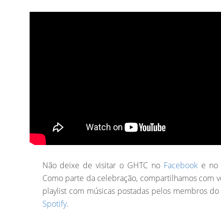
Não deixe de visitar o GHTC no
Facebook
e n
Como parte da celebração, compartilhamos com 
playlist com músicas postadas pelos membros do
Spotify
.