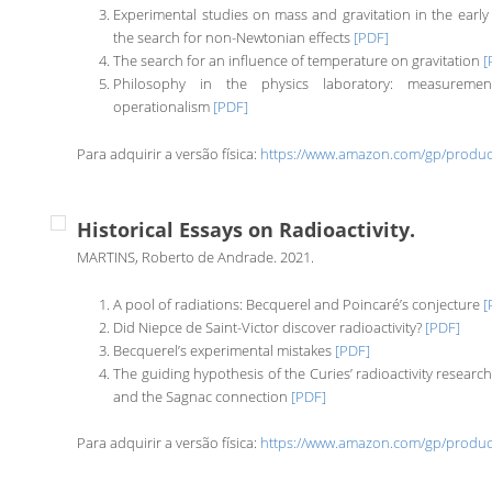
Experimental studies on mass and gravitation in the early 
the search for non-Newtonian effects
[PDF]
The search for an influence of temperature on gravitation
[
Philosophy in the physics laboratory: measuremen
operationalism
[PDF]
Para adquirir a versão física:
https://www.amazon.com/gp/produc
Historical Essays on Radioactivity.
MARTINS, Roberto de Andrade. 2021.
A pool of radiations: Becquerel and Poincaré’s conjecture
[
Did Niepce de Saint-Victor discover radioactivity?
[PDF]
Becquerel’s experimental mistakes
[PDF]
The guiding hypothesis of the Curies’ radioactivity researc
and the Sagnac connection
[PDF]
Para adquirir a versão física:
https://www.amazon.com/gp/produc