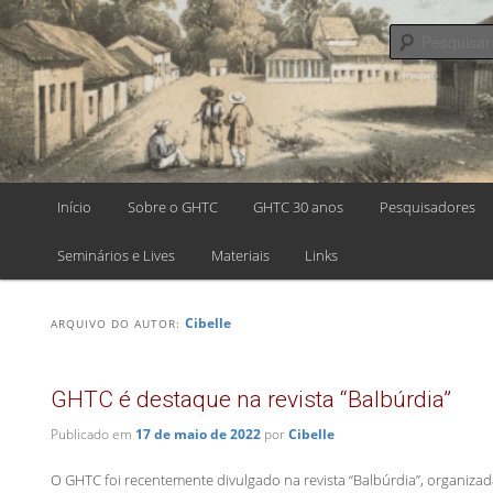
Pular
Pular
para
para
o
o
GRUPO DE
conteúdo
conteúdo
principal
secundário
HISTÓRIA, TE
E ENSINO DE
Menu
Início
Sobre o GHTC
GHTC 30 anos
Pesquisadores
CIÊNCIAS
principal
Seminários e Lives
Materiais
Links
Cibelle
ARQUIVO DO AUTOR:
GHTC é destaque na revista “Balbúrdia”
Publicado em
17 de maio de 2022
por
Cibelle
O GHTC foi recentemente divulgado na revista “Balbúrdia”, organizad