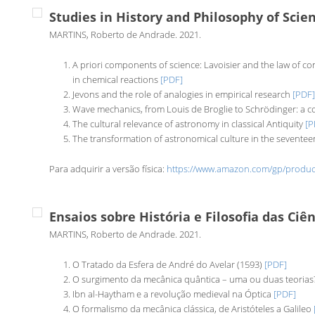
Studies in History and Philosophy of Scien
MARTINS, Roberto de Andrade. 2021.
A priori components of science: Lavoisier and the law of c
in chemical reactions
[PDF]
Jevons and the role of analogies in empirical research
[PDF
Wave mechanics, from Louis de Broglie to Schrödinger: a
The cultural relevance of astronomy in classical Antiquity
[P
The transformation of astronomical culture in the sevente
Para adquirir a versão física:
https://www.amazon.com/gp/produc
Ensaios sobre História e Filosofia das Ciên
MARTINS, Roberto de Andrade. 2021.
O Tratado da Esfera de André do Avelar (1593)
[PDF]
O surgimento da mecânica quântica – uma ou duas teorias
Ibn al-Haytham e a revolução medieval na Óptica
[PDF]
O formalismo da mecânica clássica, de Aristóteles a Galileo