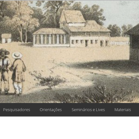
 HISTÓRIA, TEO
 DE CIÊNCIAS
Pesquisadores
Orientações
Seminários e Lives
Materiais