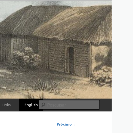
RIA
Pesquisar
Links
English
Próximo
→