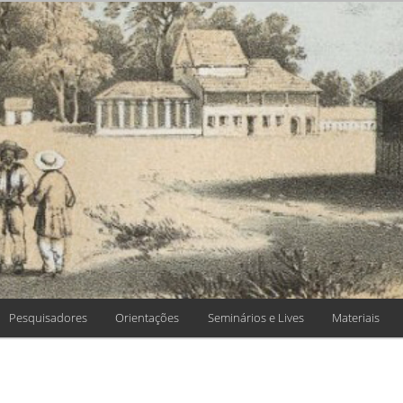
 HISTÓRIA, TEO
 DE CIÊNCIAS
Pesquisadores
Orientações
Seminários e Lives
Materiais