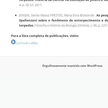
4, p. 45-57, 2017.
JENSEN, Gerda Maisa; PRESTES, Maria Elice Brzezinski .
As pesq
Spallanzani sobre o fenõmeno de entorpecimento e do
torpedos.
Filosofia e História da Biologia (Online), v. 06, p. 227
Para a lista completa de publicações, visite:
Curriculo Lattes
Orgulhosamente mantido com WordPress