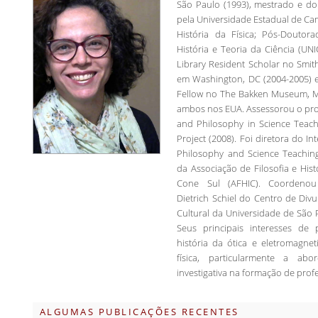
São Paulo (1993), mestrado e do
pela Universidade Estadual de Ca
História da Física; Pós-Douto
História e Teoria da Ciência (UN
Library Resident Scholar no Smith
em Washington, DC (2004-2005) e
Fellow no The Bakken Museum, Mi
ambos nos EUA. Assessorou o pro
and Philosophy in Science Teac
Project (2008). Foi diretora do Int
Philosophy and Science Teachin
da Associação de Filosofia e Hist
Cone Sul (AFHIC). Coordenou
Dietrich Schiel do Centro de Divu
Cultural da Universidade de São
Seus principais interesses de
história da ótica e eletromagne
física, particularmente a abo
investigativa na formação de prof
ALGUMAS PUBLICAÇÕES RECENTES