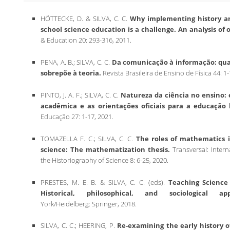
HÖTTECKE, D. & SILVA, C. C.
Why implementing history an
school science education is a challenge. An analysis of 
& Education 20: 293-316, 2011.
PENA, A. B.; SILVA, C. C.
Da comunicação à informação: qua
sobrepõe à teoria.
Revista Brasileira de Ensino de Física 44: 1-
PINTO, J. A. F.; SILVA, C. C.
Natureza da ciência no ensino: 
acadêmica e as orientações oficiais para a educação 
Educação 27: 1-17, 2021.
TOMAZELLA F. C.; SILVA, C. C.
The roles of mathematics i
science: The mathematization thesis.
Transversal: Intern
the Historiography of Science 8: 6-25, 2020.
PRESTES, M. E. B. & SILVA, C. C. (eds).
Teaching Science
Historical, philosophical, and sociological app
York/Heidelberg: Springer, 2018.
SILVA, C. C.; HEERING, P.
Re-examining the early history of