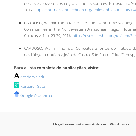
della sfera ovvero cosmografia and Its Sources. Philosophia Sci
2017.
https://journals.openedition.org/philosophiascientiae/12
CARDOSO, Walmir Thomazi. Constellations and Time Keeping u
Communities in the Northwestern Amazonian Region. Journa
Culture, v. 1, p. 23-39, 2016.
https://escholarship.org/uc/item/7
CARDOSO, Walmir Thomazi. Conceitos e fontes do Tratado d
de diálogo atribuído a João de Castro. São Paulo: Educ/Fapesp,
Para a lista completa de publicações, visite:
Academia.edu
ResearchGate
Google Acadêmico
Orgulhosamente mantido com WordPress