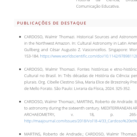
Comunicação Educativa.
PUBLICAÇÕES DE DESTAQUE
CARDOSO, Walmir Thomazi. Historical Sources and Astronomic
in the Northwest Amazon. In: Cultural Astronomy in Latin Ameri
Gullberg and César Augusto Z. Vasconcellos. Singapore: World
153-184.
https://www.worldscientific.com/doi/10.1142/9789811
CARDOSO, Walmir Thomazi. Fontes históricas e etno-históri
Cultural no Brasil. In: Três décadas de História da Ciência: p
plurais. Org. Cibelle Clestino Silva, Maria Elice de Brzezinsky Pr
de Mello Forato. São Paulo: Livraria da Física, 2024. 325-352.
CARDOSO, Walmir Thomazi.; MARTINS, Roberto de Andrade. I
to astronomy during the sixteenth century. MEDITERRANEA
ARCHAEOMETRY, v. 18, p. 265-2
http://maajournal.com/Issues/2018/Vol18-4/33_Cardoso%20et
MARTINS, Roberto de Andrade.; CARDOSO, Walmir Thomazi. G