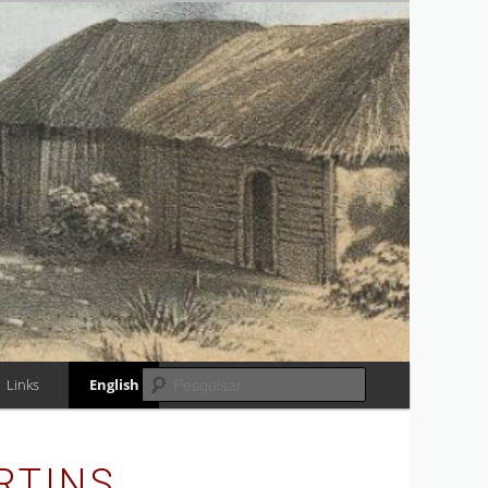
RIA
Pesquisar
Links
English
RTINS