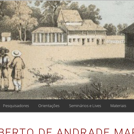
 HISTÓRIA, TEO
 DE CIÊNCIAS
Pesquisadores
Orientações
Seminários e Lives
Materiais
OBERTO DE ANDRADE MA