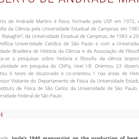
rto de Andrade Martins é físico, formado pela USP em 1972, 
sofia da Ciência pela Universidade Estadual de Campinas em 1987.
b Wataghin”, da Universidade Estadual de Campinas, de 1983 a 2
ntifícia Universidade Católica de São Paulo e com a Universid
dade Brasileira de História da Ciência e da Associação de Filoso
ca-se a pesquisas sobre história e filosofia da ciência (espec
utividade em pesquisa do CNPq, nível I-B. Orientou 23 disser
ntou 6 teses de doutorado e co-orientou 1 nas áreas de Históri
essor Visitante do Departamento de Física da Universidade Esta
nstituto de Física de São Carlos da Universidade de São Paulo.
rsidade Federal de São Paulo.
UE
rade.
Joule’s 1840 manuscript on the production of heat b