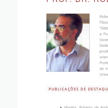
Robe
Filo
“Gle
a Po
Socie
Dedi
prod
orie
Prof
do I
Unive
PUBLICAÇÕES DE DESTAQ
Martins, Roberto de And