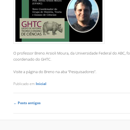
O professor Breno Arsioli Moura, da Universidade Federal do ABC, foi
coordenado do GHTC.
Visite a página do Breno na aba “Pesquisadores”.
Publicado em
Inicial
Navegação
←
Posts antigos
de
posts