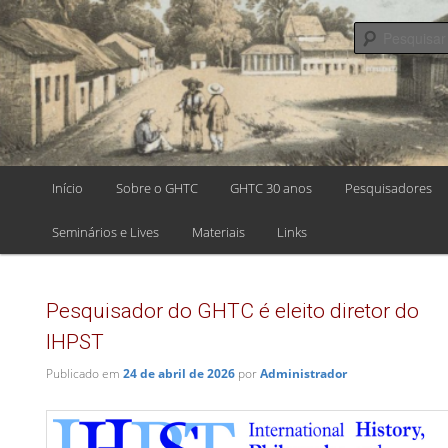
Pular
Pular
para
para
o
o
GRUPO DE
conteúdo
conteúdo
principal
secundário
HISTÓRIA, TE
E ENSINO DE
Menu
Início
Sobre o GHTC
GHTC 30 anos
Pesquisadores
CIÊNCIAS
principal
Seminários e Lives
Materiais
Links
Pesquisador do GHTC é eleito diretor do
IHPST
Publicado em
24 de abril de 2026
por
Administrador