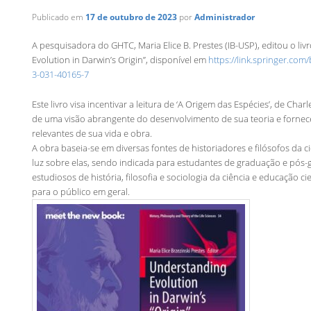
Publicado em
17 de outubro de 2023
por
Administrador
A pesquisadora do GHTC, Maria Elice B. Prestes (IB-USP), editou o li
Evolution in Darwin’s Origin”, disponível em
https://link.springer.com
3-031-40165-7
Este livro visa incentivar a leitura de ‘A Origem das Espécies’, de Char
de uma visão abrangente do desenvolvimento de sua teoria e forne
relevantes de sua vida e obra.
A obra baseia-se em diversas fontes de historiadores e filósofos da c
luz sobre elas, sendo indicada para estudantes de graduação e pós-
estudiosos de história, filosofia e sociologia da ciência e educação c
para o público em geral.