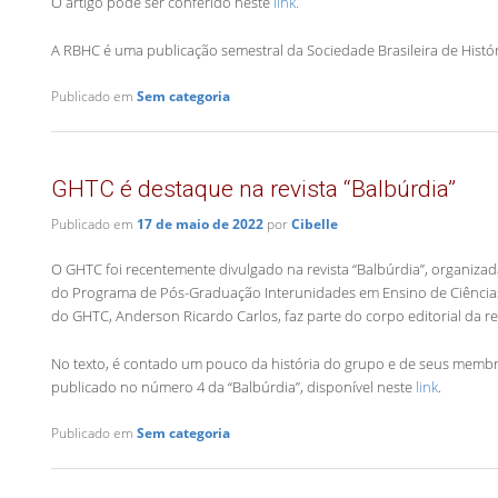
O artigo pode ser conferido neste
link.
A RBHC é uma publicação semestral da Sociedade Brasileira de Histór
Publicado em
Sem categoria
GHTC é destaque na revista “Balbúrdia”
Publicado em
17 de maio de 2022
por
Cibelle
O GHTC foi recentemente divulgado na revista “Balbúrdia”, organizad
do Programa de Pós-Graduação Interunidades em Ensino de Ciências
do GHTC, Anderson Ricardo Carlos, faz parte do corpo editorial da rev
No texto, é contado um pouco da história do grupo e de seus membro
publicado no número 4 da “Balbúrdia”, disponível neste
link
.
Publicado em
Sem categoria