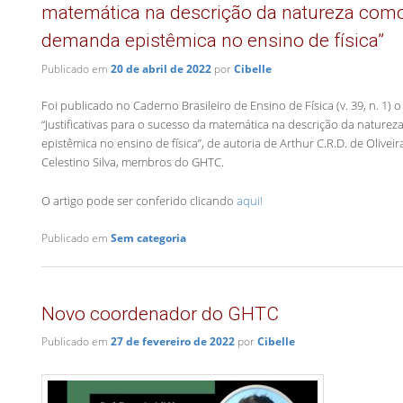
matemática na descrição da natureza com
demanda epistêmica no ensino de física”
Publicado em
20 de abril de 2022
por
Cibelle
Foi publicado no Caderno Brasileiro de Ensino de Física (v. 39, n. 1) o
“Justificativas para o sucesso da matemática na descrição da natur
epistêmica no ensino de física”, de autoria de Arthur C.R.D. de Oliveira
Celestino Silva, membros do GHTC.
O artigo pode ser conferido clicando
aqui!
Publicado em
Sem categoria
Novo coordenador do GHTC
Publicado em
27 de fevereiro de 2022
por
Cibelle