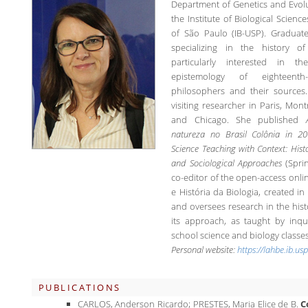
Department of Genetics and Evolu
the Institute of Biological Science
of São Paulo (IB-USP). Graduat
specializing in the history o
particularly interested in th
epistemology of eighteenth-
philosophers and their source
visiting researcher in Paris, Mon
and Chicago. She published
natureza no Brasil Colônia in 2
Science Teaching with Context: Histo
and Sociological Approaches
(Sprin
co-editor of the open-access onlin
e História da Biologia, created i
and oversees research in the hist
its approach, as taught by inqu
school science and biology classes
Personal website:
https://lahbe.ib.usp
PUBLICATIONS
CARLOS, Anderson Ricardo; PRESTES, Maria Elice de B.
C