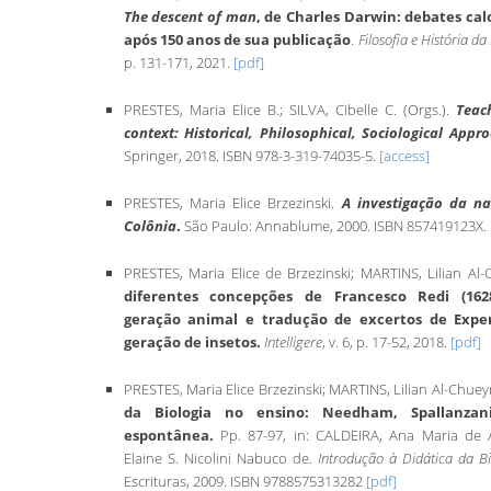
The descent of man
, de Charles Darwin: debates cal
após 150 anos de sua publicação
.
Filosofia e História da
p. 131-171, 2021.
[pdf]
PRESTES, Maria Elice B.; SILVA, Cibelle C. (Orgs.).
Teac
context: Historical, Philosophical, Sociological Appr
Springer, 2018. ISBN 978-3-319-74035-5.
[access]
PRESTES, Maria Elice Brzezinski.
A investigação da na
Colônia
.
São Paulo: Annablume, 2000. ISBN 857419123X.
PRESTES, Maria Elice de Brzezinski; MARTINS, Lilian Al-
diferentes concepções de Francesco Redi (162
geração animal e tradução de excertos de Exper
geração de insetos.
Intelligere
, v. 6, p. 17-52, 2018.
[pdf]
PRESTES, Maria Elice Brzezinski; MARTINS, Lilian Al-Chuey
da Biologia no ensino: Needham, Spallanza
espontânea.
Pp. 87-97, in: CALDEIRA, Ana Maria de 
Elaine S. Nicolini Nabuco de.
Introdução à Didática da Bi
Escrituras, 2009. ISBN 9788575313282
[pdf]